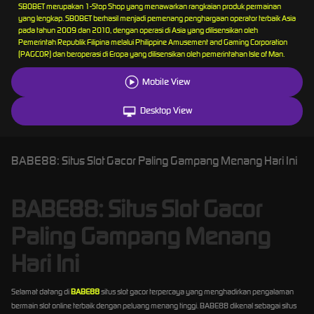
SBOBET merupakan 1-Stop Shop yang menawarkan rangkaian produk permainan
yang lengkap. SBOBET berhasil menjadi pemenang penghargaan operator terbaik Asia
pada tahun 2009 dan 2010, dengan operasi di Asia yang dilisensikan oleh
Pemerintah Republik Filipina melalui Philippine Amusement and Gaming Corporation
(PAGCOR) dan beroperasi di Eropa yang dilisensikan oleh pemerintahan Isle of Man.
Mobile View
Desktop View
BABE88: Situs Slot Gacor Paling Gampang Menang Hari Ini
BABE88: Situs Slot Gacor
Paling Gampang Menang
Hari Ini
Selamat datang di
BABE88
situs slot gacor terpercaya yang menghadirkan pengalaman
bermain slot online terbaik dengan peluang menang tinggi. BABE88 dikenal sebagai situs