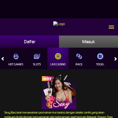
Daftar
Masuk
HOT GAMES
SLOTS
LIVE CASINO
RACE
TOGEL
OL
Sexy Baccarat menawarkan permainan live kasino dengan dealer cantik yang akan
melayani Anda dengan kenyamanan dan ketenangan saat bermain Bakarat, Dragon Tiger,