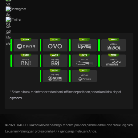
Instagram
Twitter
* Selama bank maintenance dan bank offline deposit dan penarikan tidak dapat
diproses
©2026 BABE88 menawarkan berbagai macam provider pilihan terbaik dan didukung oleh
Layanan Pelanggan profesional 24/7 yang siap melayani Anda.