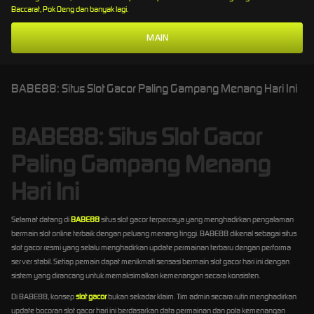
Baccarat, Pok Deng dan banyak lagi.
MAIN
BABE88: Situs Slot Gacor Paling Gampang Menang Hari Ini
BABE88: Situs Slot Gacor
Paling Gampang Menang
Hari Ini
Selamat datang di
BABE88
situs slot gacor terpercaya yang menghadirkan pengalaman
bermain slot online terbaik dengan peluang menang tinggi. BABE88 dikenal sebagai situs
slot gacor resmi yang selalu menghadirkan update permainan terbaru dengan performa
server stabil. Setiap pemain dapat menikmati sensasi bermain slot gacor hari ini dengan
sistem yang dirancang untuk memaksimalkan kemenangan secara konsisten.
Di BABE88, konsep
slot gacor
bukan sekadar klaim. Tim admin secara rutin menghadirkan
update bocoran slot gacor hari ini berdasarkan data permainan dan pola kemenangan