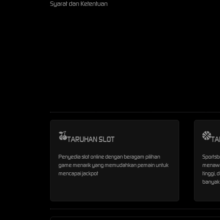
Syarat dan Ketentuan
TARUHAN SLOT
TA
Penyedia slot online dengan beragam pilihan
Sportsb
game menarik yang memudahkan pemain untuk
menawar
mencapai jackpot
tinggi,
banyak 