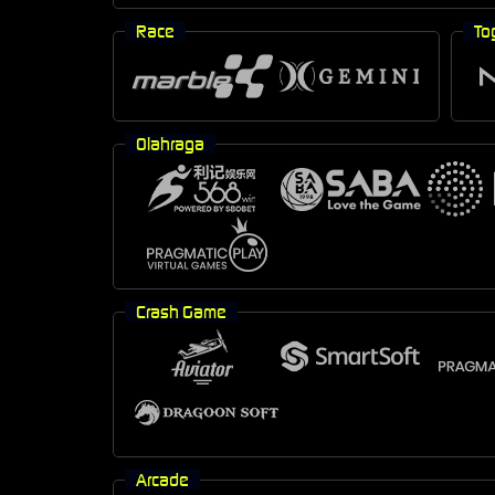
Race
To
Olahraga
Crash Game
Arcade