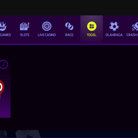
 GAMES
SLOTS
LIVE CASINO
RACE
TOGEL
OLAHRAGA
CRASH
i