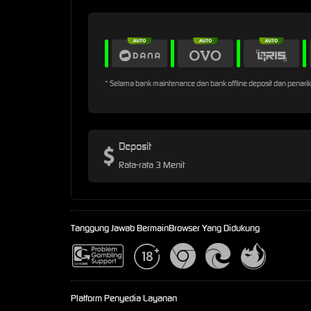
* Selama bank maintenance dan bank offline deposit dan penarik
Deposit
Rata-rata 3 Menit
Tanggung Jawab Bermain
Browser Yang Didukung
Platform Penyedia Layanan