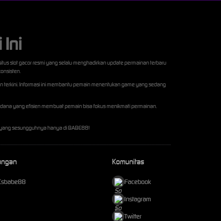
Ini
itus slot gacor resmi yang selalu menghadirkan update permainan terbaru
onsisten.
gan terkini. Informasi ini membantu pemain menentukan game yang sedang
an dana yang efisien membuat pemain bisa fokus menikmati permainan.
cor yang sesungguhnya hanya di BABE88!
ungan
Komunitas
Csbabe88
Facebook
Instagram
Twitter