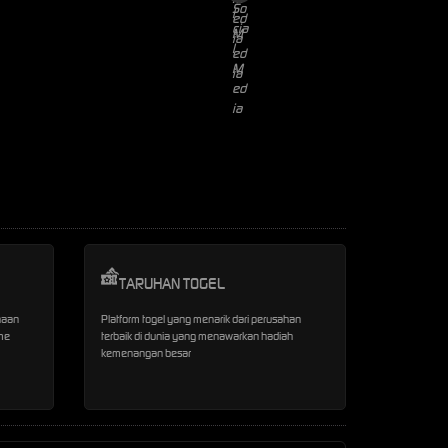
TARUHAN TOGEL
haan
Platform togel yang menarik dari perusahan
ame
terbaik di dunia yang menawarkan hadiah
kemenangan besar