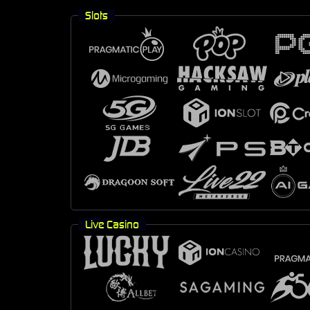
Slots
Live Casino