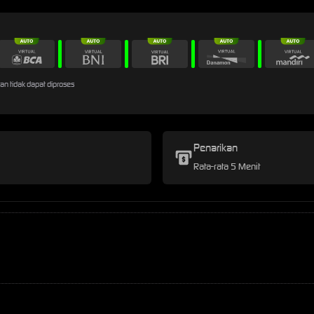
an tidak dapat diproses
Penarikan
Rata-rata 5 Menit