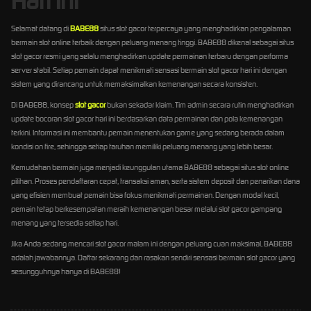
Hari Ini
Selamat datang di
BABE88
situs slot gacor terpercaya yang menghadirkan pengalaman
bermain slot online terbaik dengan peluang menang tinggi. BABE88 dikenal sebagai situs
slot gacor resmi yang selalu menghadirkan update permainan terbaru dengan performa
server stabil. Setiap pemain dapat menikmati sensasi bermain slot gacor hari ini dengan
sistem yang dirancang untuk memaksimalkan kemenangan secara konsisten.
Di BABE88, konsep
slot gacor
bukan sekadar klaim. Tim admin secara rutin menghadirkan
update bocoran slot gacor hari ini berdasarkan data permainan dan pola kemenangan
terkini. Informasi ini membantu pemain menentukan game yang sedang berada dalam
kondisi on fire, sehingga setiap taruhan memiliki peluang menang yang lebih besar.
Kemudahan bermain juga menjadi keunggulan utama BABE88 sebagai situs slot online
pilihan. Proses pendaftaran cepat, transaksi aman, serta sistem deposit dan penarikan dana
yang efisien membuat pemain bisa fokus menikmati permainan. Dengan modal kecil,
pemain tetap berkesempatan meraih kemenangan besar melalui slot gacor gampang
menang yang tersedia setiap hari.
Jika Anda sedang mencari slot gacor malam ini dengan peluang cuan maksimal, BABE88
adalah jawabannya. Daftar sekarang dan rasakan sendiri sensasi bermain slot gacor yang
sesungguhnya hanya di BABE88!